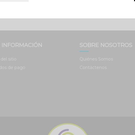
Añadir al carrito
Añadir al carrito
Política de priva
 INFORMACIÓN
SOBRE NOSOTROS
del sitio
Quiénes Somos
dos de pago
Contáctenos