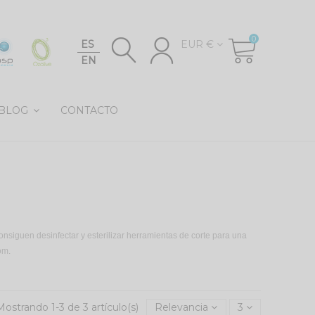
0
ES
EUR €
EN
BLOG
CONTACTO
onsiguen desinfectar y esterilizar herramientas de corte para una
om.
Mostrando 1-3 de 3 artículo(s)
Relevancia
3