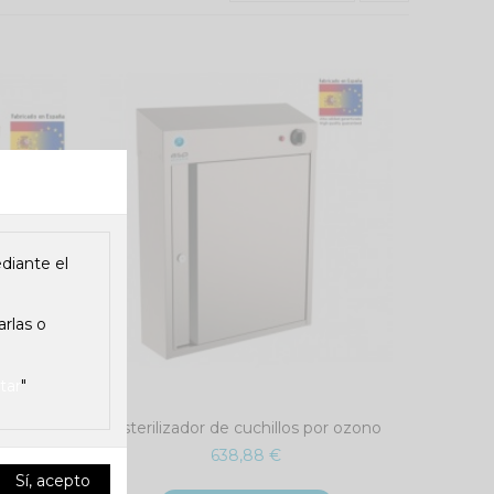
diante el
arlas o
tar
"
or ozono
Esterilizador de cuchillos por ozono
638,88 €