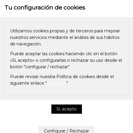
Tu configuración de cookies
Utilizamos cookies propias y de terceros para mejorar
nuestros servicios mediante el análisis de sus hábitos
de navegación.
AVISO LEGAL
Puede aceptar las cookies haciendo clic en el botón
«Sí, acepto» o configurarlas o rechazar su uso desde el
LEY DE LOS SERVICIOS DE LA SOCIEDAD
botón "configurar / rechazar".
DE LA INFORMACIÓN (LSSI)
Puede revisar nuestra Política de cookies desde el
siguiente enlace "
Consultar
"
PID MEDIOAMBIENTAL S.L, responsable del sitio web, en
adelante RESPONSABLE, pone a disposición de los
usuarios el presente documento, con el que pretende dar
cumplimiento a las obligaciones dispuestas en la Ley
34/2002, de 11 de julio, de Servicios de la Sociedad de la
Política de privacidad y cookies
Información y de Comercio Electrónico (LSSICE), BOE N º
166, así como informar a todos los usuarios del sitio web