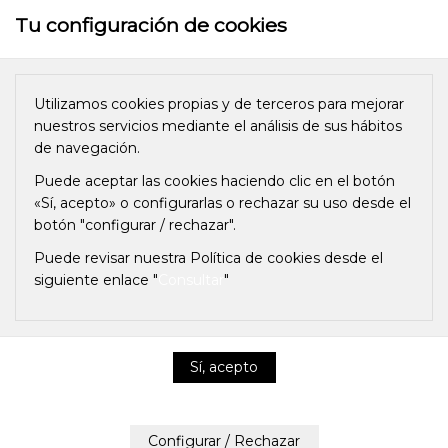
Tu configuración de cookies
Utilizamos cookies propias y de terceros para mejorar
nuestros servicios mediante el análisis de sus hábitos
de navegación.
Para qué sirven los aparatos
Puede aceptar las cookies haciendo clic en el botón
de Ozono Domésticos
«Sí, acepto» o configurarlas o rechazar su uso desde el
botón "configurar / rechazar".
Puede revisar nuestra Política de cookies desde el
25-07-19, 12:57
Español
Tags: ozonizador, malos olores, ozozno
siguiente enlace "
Consultar
"
0
likes
26671 views
Política de privacidad y cookies