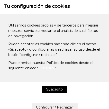
Tu configuración de cookies
Utilizamos cookies propias y de terceros para mejorar
nuestros servicios mediante el análisis de sus hábitos
de navegación.
Cómo proteger tu hogar de
Puede aceptar las cookies haciendo clic en el botón
virus, bacterias y
«Sí, acepto» o configurarlas o rechazar su uso desde el
botón "configurar / rechazar".
contaminantes con
Puede revisar nuestra Política de cookies desde el
purificadores de aire HEPA
siguiente enlace "
Consultar
"
18-12-20, 19:33
Español
0
likes
5413 views
0
comments
+
Política de privacidad y cookies
Contaminantes, virus y bacterias comprometen nuestra
salud en espacios cerrados